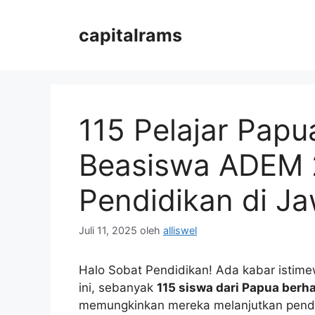
Langsung
ke
capitalrams
isi
115 Pelajar Pap
Beasiswa ADEM 
Pendidikan di Ja
Juli 11, 2025
oleh
alliswel
Halo Sobat Pendidikan! Ada kabar istime
ini, sebanyak
115 siswa dari Papua ber
memungkinkan mereka melanjutkan pendi