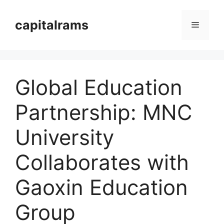
Langsung
ke
capitalrams
Menu
isi
Global Education
Partnership: MNC
University
Collaborates with
Gaoxin Education
Group