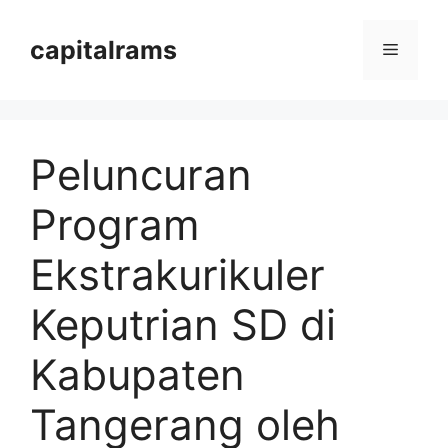
Langsung
ke
capitalrams
Menu
isi
Peluncuran
Program
Ekstrakurikuler
Keputrian SD di
Kabupaten
Tangerang oleh