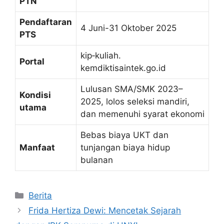
PTN
Pendaftaran
4 Juni-31 Oktober 2025
PTS
kip‑kuliah.
Portal
kemdiktisaintek.go.id
Lulusan SMA/SMK 2023–
Kondisi
2025, lolos seleksi mandiri,
utama
dan memenuhi syarat ekonomi
Bebas biaya UKT dan
Manfaat
tunjangan biaya hidup
bulanan
Kategori
Berita
Frida Hertiza Dewi: Mencetak Sejarah