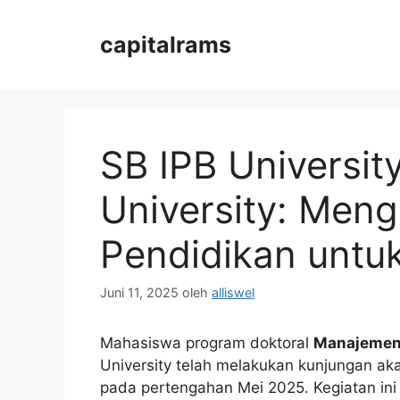
Langsung
ke
capitalrams
isi
SB IPB Universit
University: Men
Pendidikan untu
Juni 11, 2025
oleh
alliswel
Mahasiswa program doktoral
Manajemen 
University telah melakukan kunjungan a
pada pertengahan Mei 2025. Kegiatan in