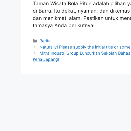
Taman Wisata Bola Pitue adalah pilihan 
di Barru. Itu dekat, nyaman, dan dikema
dan menikmati alam. Pastikan untuk men
tamasya Anda berikutnya!
Kategori
Berita
Naturally! Please supply the initial title or so
Mitra Industri Group Luncurkan Sekolah Bahas
Kerja Jepang!